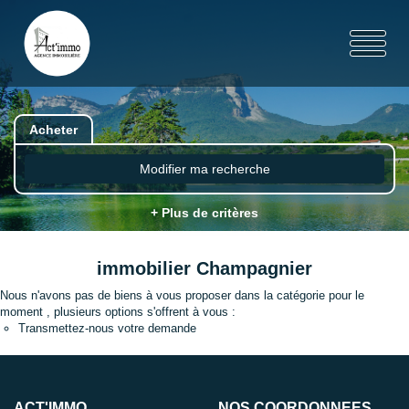
Acheter
Modifier ma recherche
+ Plus de critères
immobilier Champagnier
Nous n'avons pas de biens à vous proposer dans la catégorie pour le
moment , plusieurs options s'offrent à vous :
Transmettez-nous votre demande
ACT'IMMO
NOS COORDONNÉES